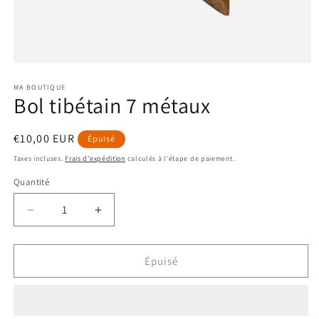
Ouvrir
le
média
MA BOUTIQUE
Bol tibétain 7 métaux
1
dans
une
fenêtre
Prix
€10,00 EUR
Épuisé
modale
habituel
Taxes incluses.
Frais d'expédition
calculés à l'étape de paiement.
Quantité
Réduire
Augmenter
la
la
quantité
quantité
de
de
Épuisé
Bol
Bol
tibétain
tibétain
7
7