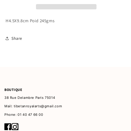
métaux
métaux
H4.5X9.8cm Poid 245gms
Share
BOUTIQUE
38 Rue Delambre Paris 75014
Mail: tibetanroyalarts@gmail.com
Phone: 01 40 47 66 00